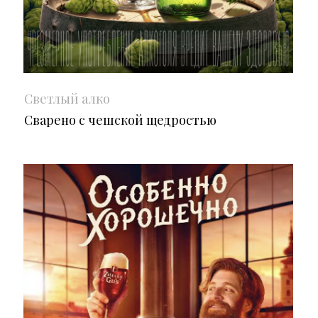
Светлый алко
Сварено с чешской щедростью